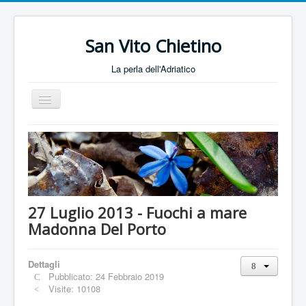
San Vito Chietino
La perla dell'Adriatico
Toggle
Navigation
Home
Foto
27 Luglio 2013 - Fuochi a mare
Madonna Del Porto
Dettagli
Pubblicato: 24 Febbraio 2019
Visite: 10108